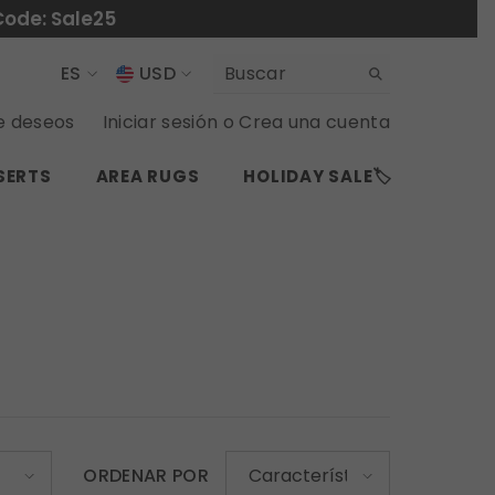
Code: Sale25
ES
USD
USD
EN
de deseos
Iniciar sesión
o
Crea una cuenta
EUR
ES
SERTS
AREA RUGS
HOLIDAY SALE🏷️
GBP
CHF
ORDENAR POR
Características