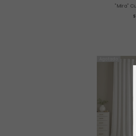
"Mira" C
Curtains L
$
Curtains (2 Panels) - Ivory
Agotado