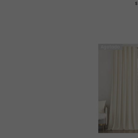
$
Cur
Agotado