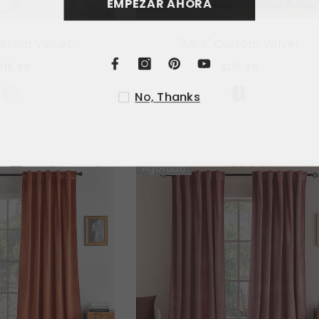
EMPEZ
ustom Velvet
"Mira" Custom Velvet
uxury Blackout
Curtains Luxury Blackout
115.99
$115.99
tains (2 Panels) - White
Curtains (2 Panels) - Olive
Green
No
Agotado