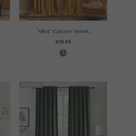
"Mira" Custom Velvet
Curtains Luxury Blackout
$115.99
Curtains (2 Panels) -
Mustard Yellow
Agotado