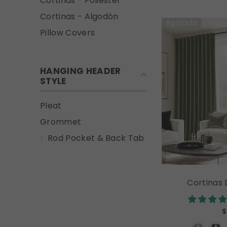
Cortinas - Poliéster
Cortinas - Algodón
Agotado
Pillow Covers
HANGING HEADER
STYLE
Pleat
Grommet
Rod Pocket & Back Tab
Cortinas 
MIULEE, Cor
Lujo Para Do
$
Estar, Aisl