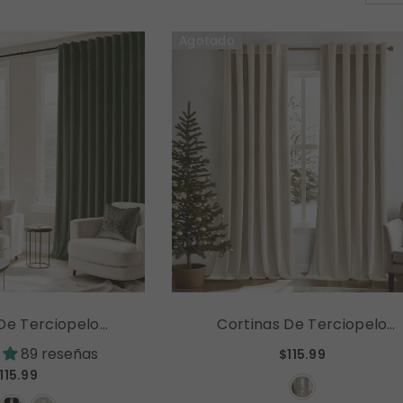
Agotado
De Terciopelo
Cortinas De Terciopelo
tinas Opacas De
MIULEE, Cortinas Opacas D
89 reseñas
$115.99
rmitorio, Sala De
Lujo Para Dormitorio, Sala D
115.99
amiento Térmico,
Estar, Aislamiento Térmico,