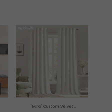
2
Agotado
"Mira" Custom Velvet
Curtains Luxury Blackout