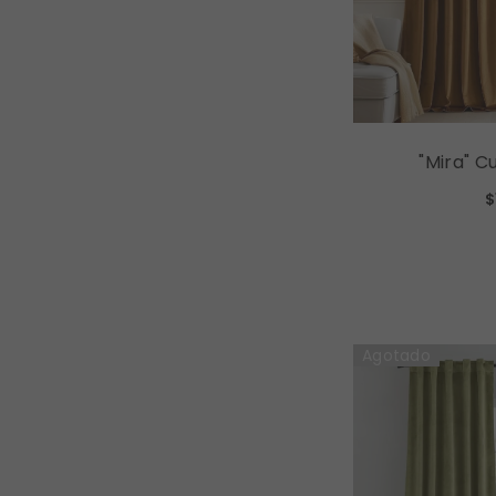
"Mira" C
Curtains L
$
Curtains (2 Panels) - Golden
Agotado