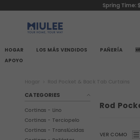
SALTAR AL CONTENIDO
Spring Time: 
HOGAR
LOS MÁS VENDIDOS
PAÑERÍA

APOYO
Hogar
Rod Pocket & Back Tab Curtains
CATEGORIES
Rod Pocke
Cortinas - Lino
Cortinas - Terciopelo
Cortinas - Translúcidas
VER COMO