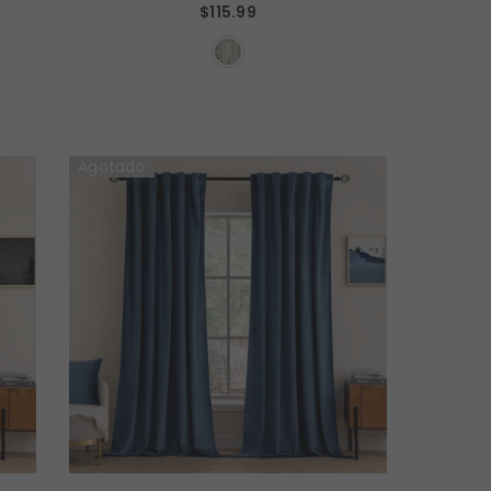
$115.99
Curtains (2 Panels) - Ivory
Agotado