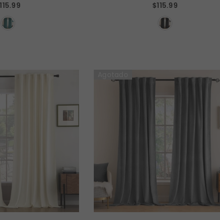
115.99
$115.99
tains (2 Panels) - Teal
Curtains (2 Panels) - Black
Agotado