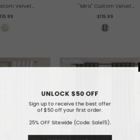
ustom Velvet
"Mira" Custom Velvet
uxury Blackout
Curtains Luxury Blackout
115.99
$115.99
Curtains (2 Panels) - Grey
White
Agotado
UNLOCK
Sign up to rece
of $50 off y
25% OFF Sitewi