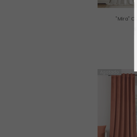
"Mira" C
Curtains L
$
Cur
Agotado