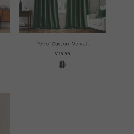
"Mira" Custom Velvet
Curtains Luxury Blackout
$115.99
Curtains (2 Panels) -
Emerald Green