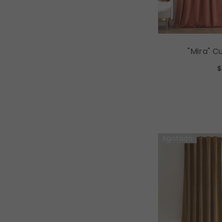
"Mira" C
Curtains L
$
Curtains (2 Panels) - Burnt
O
Agotado