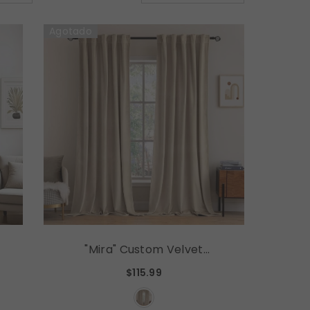
Agotado
"Mira" Custom Velvet
e
Curtains Luxury Blackout
$115.99
e
Curtains (2 Panels) - Camel
Beige