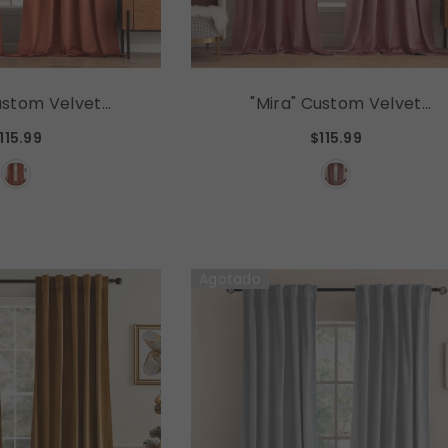
ustom Velvet
"Mira" Custom Velvet
uxury Blackout
Curtains Luxury Blackout
115.99
$115.99
Curtains (2 Panels) - Dusty
range
Rose
Agotado