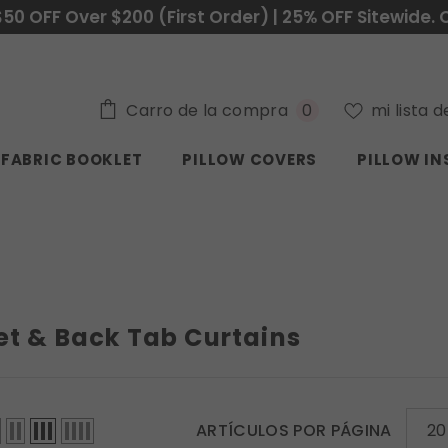
$50 OFF Over $200 (First Order) | 25% OFF Sitewide. 
0
Carro de la compra
mi lista 
0
elementos
FABRIC BOOKLET
PILLOW COVERS
PILLOW IN
t & Back Tab Curtains
ARTÍCULOS POR PÁGINA
20