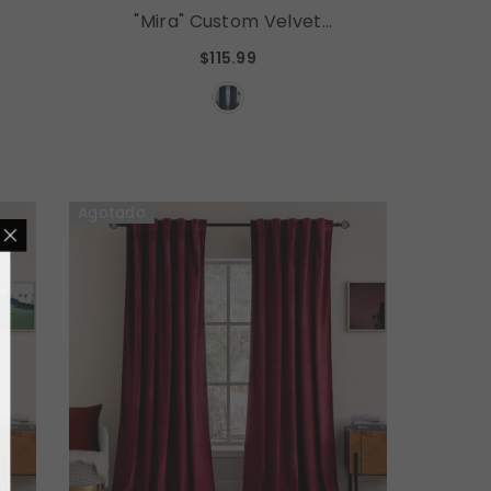
"Mira" Custom Velvet
Curtains Luxury Blackout
$115.99
Curtains (2 Panels) - Navy
Blue
Agotado
 $50 OFF
ive the best offer
our first order.
de (Code: Sale15).