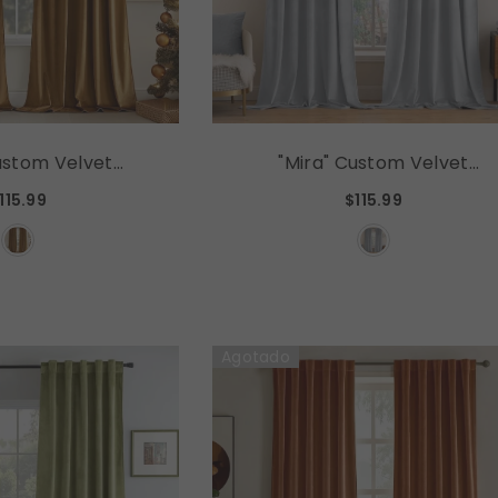
ustom Velvet
"Mira" Custom Velvet
uxury Blackout
Curtains Luxury Blackout
115.99
$115.99
Curtains (2 Panels) - Greyish
Brown
White
Agotado