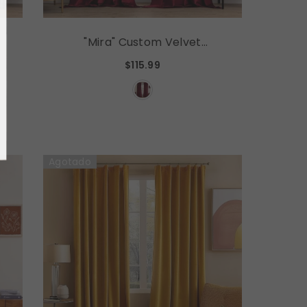
AR AHORA
"Mira" Custom Velvet
Curtains Luxury Blackout
$115.99
Curtains (2 Panels) -
Burgundy
, Thanks
Agotado